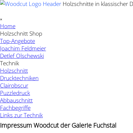
Direkt zum Seiteninhalt
Holzschnitte in klassischer 
Menü überspringen
×
Home
Holzschnitt Shop
▼
Top-Angebote
Joachim Feldmeier
Detlef Olschewski
Technik
▼
Holzschnitt
Drucktechniken
Clairobscur
Puzzledruck
Abbauschnitt
Fachbegriffe
Links zur Technik
Impressum Woodcut der Galerie Fuchstal